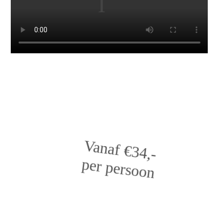
V
anaf €34,-
per persoon