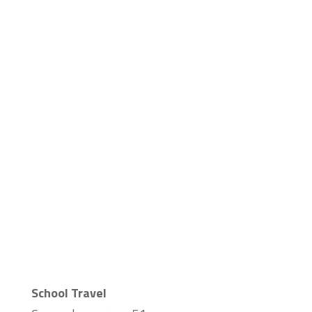
www.klimbos.nl
School Travel