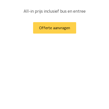
All-in prijs inclusief bus en entree
Offerte aanvragen
Klimbos Nederland
www.klimbos.nl
Klimbos Nederland